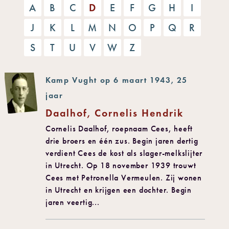
A
B
C
D
E
F
G
H
I
J
K
L
M
N
O
P
Q
R
S
T
U
V
W
Z
Kamp Vught op 6 maart 1943, 25
jaar
Daalhof, Cornelis Hendrik
Cornelis Daalhof, roepnaam Cees, heeft
drie broers en één zus. Begin jaren dertig
verdient Cees de kost als slager-melkslijter
in Utrecht. Op 18 november 1939 trouwt
Cees met Petronella Vermeulen. Zij wonen
in Utrecht en krijgen een dochter. Begin
jaren veertig...