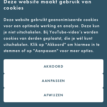
Deze website maakt gebruik van
cookies
Kamp Vught op 9 augustus 1944, net
Deze website gebruikt geanonimiseerde cookies
27 jaar
voor een optimale werking en analyse. Deze kun
Duuren, Lodewijk van
je niet uitschakelen. Bij YouTube-video’s worden
Lodewijk van Duuren is de zoon van een
cookies van derden geplaatst, die je wél kunt
hervormde vader, die zijn geloof vaarwel
uitschakelen. Klik op "Akkoord" om hiermee in te
zegt voor zijn gereformeerde vrouw. In
stemmen of op "Aanpassen" voor meer opties.
1920 verhuist het echtpaar, dat inmiddels
drie kinderen heeft, waarvan Lodewijk de
oudste is, van Tilburg naar Dordrecht. Hier
AKKOORD
gaat Van Duuren...
AANPASSEN
AFWIJZEN