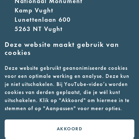
Nationaal Monument
Kamp Vught
Lunettenlaan 600
5263 NT Vught
Deze website maakt gebruik van
E:
info@nmkampvught.nl
cookies
T: 073 6566764
Deze website gebruikt geanonimiseerde cookies
voor een optimale werking en analyse. Deze kun
- Parkeer in de vakken of in de
je niet uitschakelen. Bij YouTube-video’s worden
parkeergarage (begane grond)
cookies van derden geplaatst, die je wél kunt
- Alleen geleidehonden
uitschakelen. Klik op "Akkoord" om hiermee in te
stemmen of op "Aanpassen" voor meer opties.
toegestaan
AKKOORD
Contact