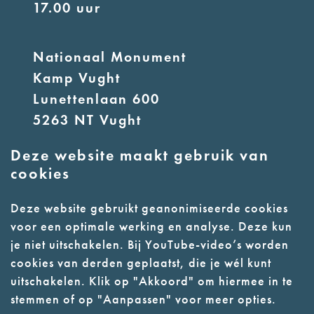
17.00 uur
Nationaal Monument
Kamp Vught
Lunettenlaan 600
5263 NT Vught
Deze website maakt gebruik van
E:
info@nmkampvught.nl
cookies
T: 073 6566764
Deze website gebruikt geanonimiseerde cookies
voor een optimale werking en analyse. Deze kun
- Parkeer in de vakken of in de
je niet uitschakelen. Bij YouTube-video’s worden
parkeergarage (begane grond)
cookies van derden geplaatst, die je wél kunt
- Alleen geleidehonden
uitschakelen. Klik op "Akkoord" om hiermee in te
stemmen of op "Aanpassen" voor meer opties.
toegestaan