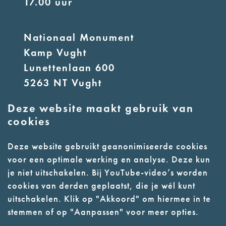
17.00 uur
Nationaal Monument
Kamp Vught
Lunettenlaan 600
5263 NT Vught
Deze website maakt gebruik van
E:
info@nmkampvught.nl
cookies
T: 073 6566764
Deze website gebruikt geanonimiseerde cookies
voor een optimale werking en analyse. Deze kun
- Parkeer in de vakken of in de
je niet uitschakelen. Bij YouTube-video’s worden
parkeergarage (begane grond)
cookies van derden geplaatst, die je wél kunt
- Alleen geleidehonden
uitschakelen. Klik op "Akkoord" om hiermee in te
stemmen of op "Aanpassen" voor meer opties.
toegestaan