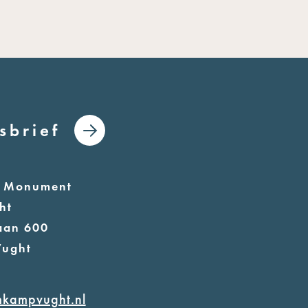
sbrief
l Monument
ht
aan 600
Vught
mkampvught.nl