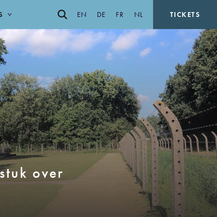
S
EN
DE
FR
NL
TICKETS
stuk over