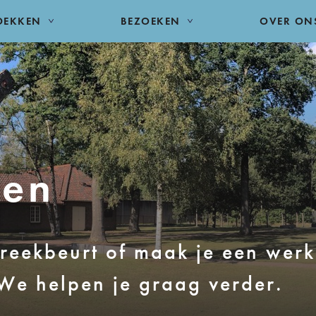
DEKKEN
BEZOEKEN
OVER ON
ken
preekbeurt of maak je een werk
e helpen je graag verder.