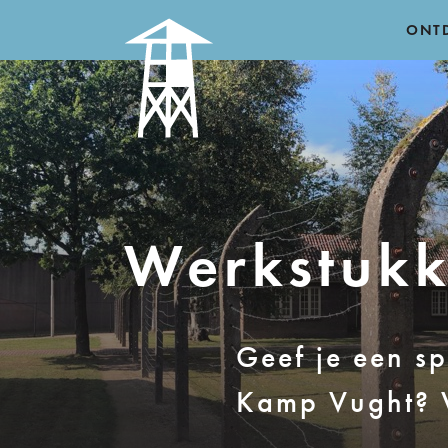
ONT
Werkstuk
Geef je een s
Kamp Vught? W