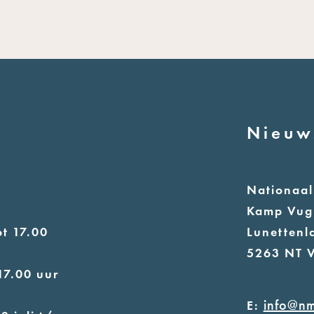
Nieuw
n
Nationaa
Kamp Vug
t 17.00
Lunettenl
5263 NT 
17.00 uur
info@n
E: