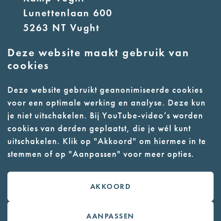
Lunettenlaan 600
5263 NT Vught
Deze website maakt gebruik van
E:
info@nmkampvught.nl
cookies
T: 073 6566764
Deze website gebruikt geanonimiseerde cookies
voor een optimale werking en analyse. Deze kun
- Parkeer in de vakken of in de
je niet uitschakelen. Bij YouTube-video’s worden
parkeergarage (begane grond)
cookies van derden geplaatst, die je wél kunt
- Alleen geleidehonden
uitschakelen. Klik op "Akkoord" om hiermee in te
stemmen of op "Aanpassen" voor meer opties.
toegestaan
AKKOORD
Contact
Webwinkel
AANPASSEN