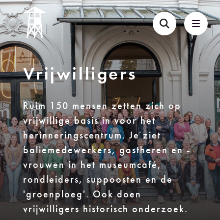
Vrijwilligers
Ruim 150 mensen zetten zich op
vrijwillige basis in voor het
herinneringscentrum. Je ziet
baliemedewerkers, gastheren en -
vrouwen in het museumcafé,
rondleiders, suppoosten en de
'groenploeg'. Ook doen
vrijwilligers historisch onderzoek.