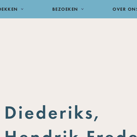
DEKKEN
BEZOEKEN
OVER ON
Diederiks,
Hendrik Frede