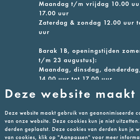
Maandag t/m vrijdag 10.00 uur
17.00 uur
Zaterdag & zondag 12.00 uur t
uur
Barak 1B, openingstijden zomer
t/m 23 augustus):
Maandag, dinsdag, donderdag,
14.00 uur tot 17.00 uur
Woensdag 12.00 uur tot 17.00 
Deze website maakt 
Zaterdag & zondag 13.00 uur t
uur
Deze website maakt gebruik van geanonimiseerde co
van onze website. Deze cookies kun je niet uitzette
derden geplaatst. Deze cookies van derden kun je we
Contact
Webwinke
van cookies, klik op "Aanpassen" voor meer informat