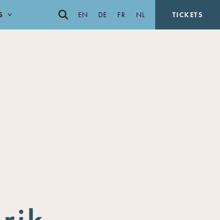
S
EN
DE
FR
NL
TICKETS
rik