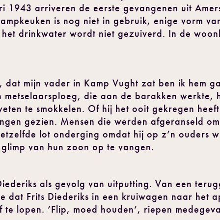
i 1943 arriveren de eerste gevangenen uit Amers
kampkeuken is nog niet in gebruik, enige vorm v
l, het drinkwater wordt niet gezuiverd. In de woo
de, dat mijn vader in Kamp Vught zat ben ik hem
en metselaarsploeg, die aan de barakken werkte, 
eten te smokkelen. Of hij het ooit gekregen heeft
 dingen gezien. Mensen die werden afgeranseld o
tzelfde lot onderging omdat hij op z’n ouders wi
n glimp van hun zoon op te vangen.
 Diederiks als gevolg van uitputting. Van een te
e dat Frits Diederiks in een kruiwagen naar het 
elf te lopen. ‘Flip, moed houden’, riepen medege