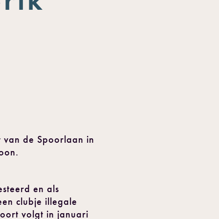
rt van de Spoorlaan in
zoon.
steerd en als
en clubje illegale
ort volgt in januari