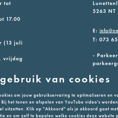
 tot
Lunetten
5263 NT 
ot 17.00
E:
info@n
T: 073 6
 (13 juli
- Parkeer
 vrijdag
parkeerg
- Alleen
uur
gebruik van cookies
ot 17.00
okies om jouw gebruikservaring te optimaliseren en v
n. Bij het tonen en afspelen van YouTube video's worde
l uitzetten. Klik op "Akkoord" als je akkoord gaat met
l
Colofon
ie en om zelf te bepalen welke cookies deze website p