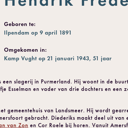
Geboren te:
Ilpendam op 9 april 1891
Omgekomen in:
Kamp Vught op 21 januari 1943, 51 jaar
s een slagerij in Purmerland. Hij woont in de buu
fje Esselman en vader van drie dochters en een 
het gemeentehuis van Landsmeer. Hij wordt gearre
ersfoort gebracht. Diederiks maakt deel uit van e
an van Zon
en Cor Roele bij horen. Vanuit Amersfo