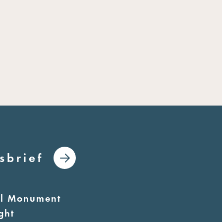
sbrief
al Monument
ght