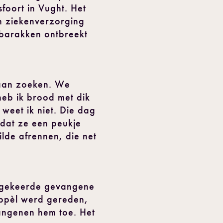
foort in Vught. Het
an ziekenverzorging
nbarakken ontbreekt
 gaan zoeken. We
heb ik brood met dik
 weet ik niet. Die dag
mdat ze een peukje
lde afrennen, die net
ruggekeerde gevangene
appèl werd gereden,
vangenen hem toe. Het