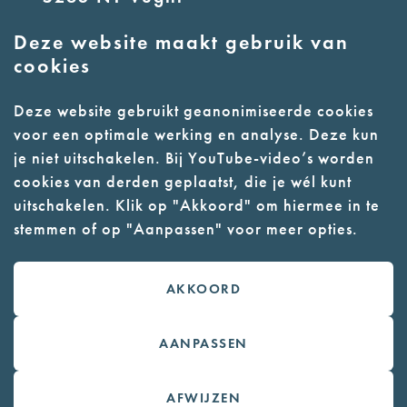
Deze website maakt gebruik van
E:
info@nmkampvught.nl
cookies
T: 073 6566764
Deze website gebruikt geanonimiseerde cookies
voor een optimale werking en analyse. Deze kun
- Parkeer in de vakken of in de
je niet uitschakelen. Bij YouTube-video’s worden
parkeergarage (begane grond)
cookies van derden geplaatst, die je wél kunt
- Alleen geleidehonden
uitschakelen. Klik op "Akkoord" om hiermee in te
stemmen of op "Aanpassen" voor meer opties.
toegestaan
AKKOORD
Contact
Webwinkel
AANPASSEN
Colofon
AFWIJZEN