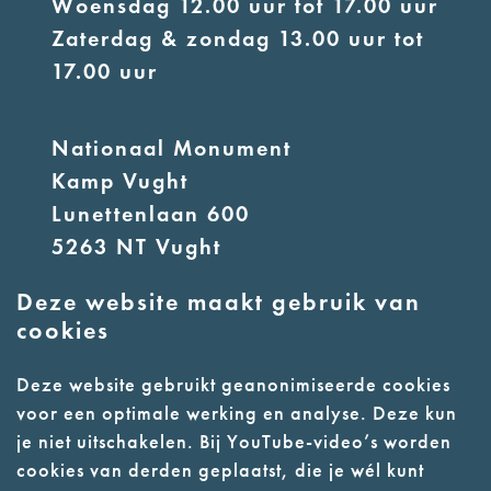
Woensdag 12.00 uur tot 17.00 uur
Zaterdag & zondag 13.00 uur tot
17.00 uur
Nationaal Monument
Kamp Vught
Lunettenlaan 600
5263 NT Vught
Deze website maakt gebruik van
E:
info@nmkampvught.nl
cookies
T: 073 6566764
Deze website gebruikt geanonimiseerde cookies
voor een optimale werking en analyse. Deze kun
- Parkeer in de vakken of in de
je niet uitschakelen. Bij YouTube-video’s worden
parkeergarage (begane grond)
cookies van derden geplaatst, die je wél kunt