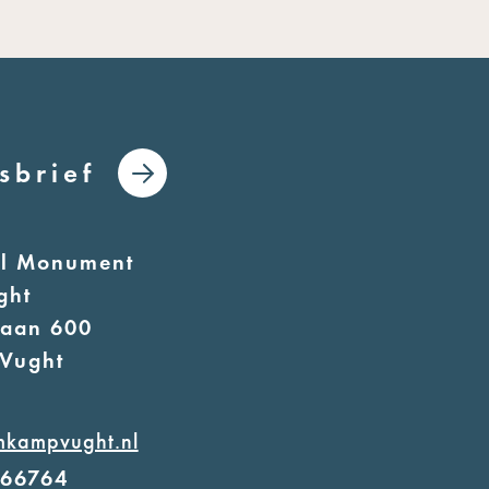
sbrief
al Monument
ght
laan 600
Vught
mkampvught.nl
566764