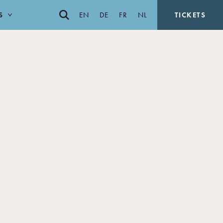
S
EN
DE
FR
NL
TICKETS