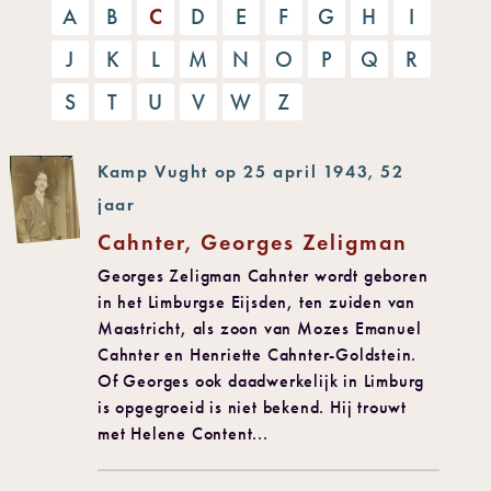
A
B
C
D
E
F
G
H
I
J
K
L
M
N
O
P
Q
R
S
T
U
V
W
Z
Kamp Vught op 25 april 1943, 52
jaar
Cahnter, Georges Zeligman
Georges Zeligman Cahnter wordt geboren
in het Limburgse Eijsden, ten zuiden van
Maastricht, als zoon van Mozes Emanuel
Cahnter en Henriette Cahnter-Goldstein.
Of Georges ook daadwerkelijk in Limburg
is opgegroeid is niet bekend. Hij trouwt
met Helene Content...