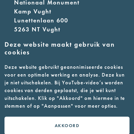
Nationaal Monument
Kamp Vught
Lunettenlaan 600
5263 NT Vught
Deze website maakt gebruik van
E:
info@nmkampvught.nl
cookies
T: 073 6566764
Deze website gebruikt geanonimiseerde cookies
voor een optimale werking en analyse. Deze kun
- Parkeer in de vakken of in de
je niet uitschakelen. Bij YouTube-video’s worden
parkeergarage (begane grond)
cookies van derden geplaatst, die je wél kunt
- Alleen geleidehonden
uitschakelen. Klik op "Akkoord" om hiermee in te
stemmen of op "Aanpassen" voor meer opties.
toegestaan
AKKOORD
Contact