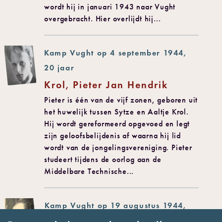
wordt hij in januari 1943 naar Vught
overgebracht. Hier overlijdt hij...
Kamp Vught op 4 september 1944,
20 jaar
Krol, Pieter Jan Hendrik
Pieter is één van de vijf zonen, geboren uit
het huwelijk tussen Sytze en Aaltje Krol.
Hij wordt gereformeerd opgevoed en legt
zijn geloofsbelijdenis af waarna hij lid
wordt van de jongelingsvereniging. Pieter
studeert tijdens de oorlog aan de
Middelbare Technische...
Kamp Vught op 19 augustus 1944,
41 jaar