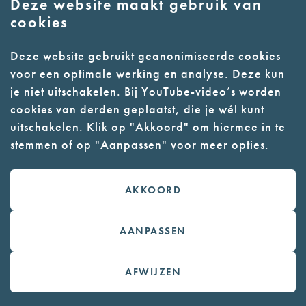
Deze website maakt gebruik van
cookies
Kruijssen, Jacobus Arnoldus
Jacobus Kruijssen is in Eindhoven
Deze website gebruikt geanonimiseerde cookies
handelaar in rijwielen en onderdelen. Hij
voor een optimale werking en analyse. Deze kun
maakt deel uit van de KP-Margriet in ‘s-
je niet uitschakelen. Bij YouTube-video’s worden
Hertogenbosch. Het belangrijkste
verzetswerk van Kruijssen bestaat uit het
cookies van derden geplaatst, die je wél kunt
opvangen en verder vervoeren van
uitschakelen. Klik op "Akkoord" om hiermee in te
geallieerde piloten, waarvoor in...
stemmen of op "Aanpassen" voor meer opties.
Kamp Vught op 4 september 1944,
AKKOORD
21 jaar
Krul, Johannes
AANPASSEN
Johannes is timmerman en technisch
tekenaar van beroep. Hij woont in Rijswijk
AFWIJZEN
en werkt bij de firma Westland. Voor dit
bedrijf werkt Johannes aan de Duitse