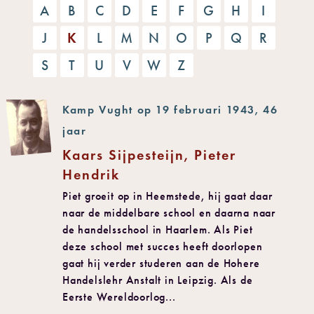
A
B
C
D
E
F
G
H
I
J
K
L
M
N
O
P
Q
R
S
T
U
V
W
Z
Kamp Vught op 19 februari 1943, 46
jaar
Kaars Sijpesteijn, Pieter
Hendrik
Piet groeit op in Heemstede, hij gaat daar
naar de middelbare school en daarna naar
de handelsschool in Haarlem. Als Piet
deze school met succes heeft doorlopen
gaat hij verder studeren aan de Hohere
Handelslehr Anstalt in Leipzig. Als de
Eerste Wereldoorlog...