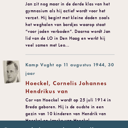
Jan zit nog maar in de derde klas van het
gymnasium als hij actief wordt voor het
verzet. Hij begint met kleine daden zoals
het weghalen van bordjes waarop staat
“voor joden verboden”. Daarna wordt Jan
lid van de LO in Den Haag en werkt hij
veel samen met Leo...
Kamp Vught op 11 augustus 1944, 30
jaar
Hoeckel, Cornelis Johannes
Hendrikus van
Cor van Hoeckel wordt op 25 juli 1914 in
Breda geboren. Hij is de oudste in een
gezin van 10 kinderen van Hendrik van
Hoeckel en Janske van Hoeckel-
Schoenmakers. In 1919 verhuist het gezin