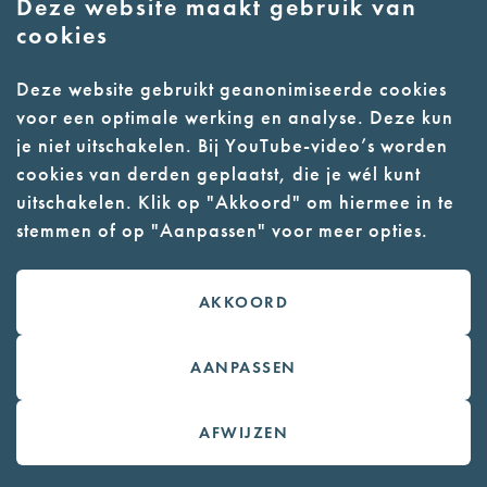
Deze website maakt gebruik van
naar Den Bosch. Vader Van Hoeckel is
cookies
importeur van Spaanse zuidvruchten....
Deze website gebruikt geanonimiseerde cookies
voor een optimale werking en analyse. Deze kun
Kamp Vught op 31 januari 1943, 23
je niet uitschakelen. Bij YouTube-video’s worden
jaar
cookies van derden geplaatst, die je wél kunt
Hoek, Franciscus Josephus
uitschakelen. Klik op "Akkoord" om hiermee in te
Franciscus (Frans) woont in Hoorn en is
stemmen of op "Aanpassen" voor meer opties.
getrouwd met Jeanne (Adriana) Lieshout.
Frans werkt in de bloemenzaak van zijn
AKKOORD
ouders. Jeanne is zwanger als Frans wordt
opgepakt. Via Kamp Amersfoort komt Frans
in Kamp Vught terecht. Hier overlijdt hij
AANPASSEN
aan de ontberingen....
AFWIJZEN
Kamp Vught op 24 januari 1943, 55