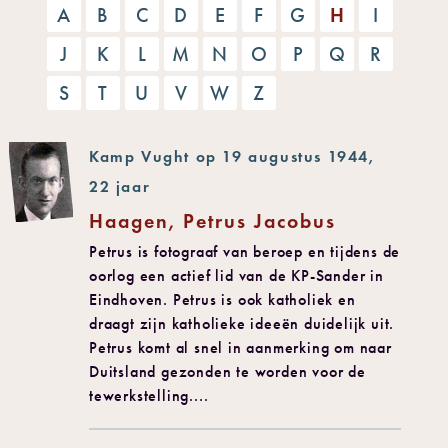
A
B
C
D
E
F
G
H
I
J
K
L
M
N
O
P
Q
R
S
T
U
V
W
Z
Kamp Vught op 19 augustus 1944,
22 jaar
Haagen, Petrus Jacobus
Petrus is fotograaf van beroep en tijdens de
oorlog een actief lid van de KP-Sander in
Eindhoven. Petrus is ook katholiek en
draagt zijn katholieke ideeën duidelijk uit.
Petrus komt al snel in aanmerking om naar
Duitsland gezonden te worden voor de
tewerkstelling....