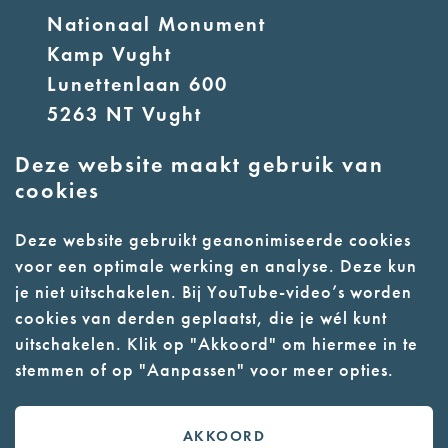
Nationaal Monument
Kamp Vught
Lunettenlaan 600
5263 NT Vught
Deze website maakt gebruik van
E:
info@nmkampvught.nl
cookies
T: 073 6566764
Deze website gebruikt geanonimiseerde cookies
voor een optimale werking en analyse. Deze kun
- Parkeer in de vakken of in de
je niet uitschakelen. Bij YouTube-video’s worden
parkeergarage (begane grond)
cookies van derden geplaatst, die je wél kunt
- Alleen geleidehonden
uitschakelen. Klik op "Akkoord" om hiermee in te
stemmen of op "Aanpassen" voor meer opties.
toegestaan
AKKOORD
Contact