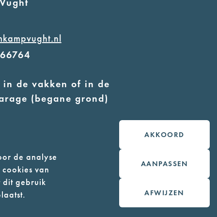
Vught
mkampvught.nl
566764
 in de vakken of in de
arage (begane grond)
 geleidehonden toegestaan
AKKOORD
oor de analyse
AANPASSEN
n cookies van
 dit gebruik
AFWIJZEN
laatst.