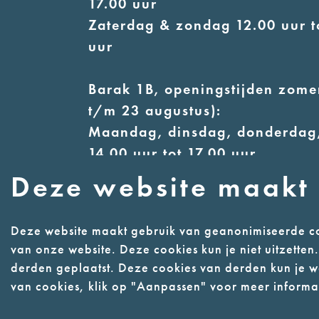
17.00 uur
Zaterdag & zondag 12.00 uur t
uur
Barak 1B, openingstijden zomer
t/m 23 augustus):
Maandag, dinsdag, donderdag,
14.00 uur tot 17.00 uur
Woensdag 12.00 uur tot 17.00 
Deze website maakt 
Zaterdag & zondag 13.00 uur t
uur
Deze website maakt gebruik van geanonimiseerde co
van onze website. Deze cookies kun je niet uitzette
derden geplaatst. Deze cookies van derden kun je we
Contact
Webwinke
van cookies, klik op "Aanpassen" voor meer informat