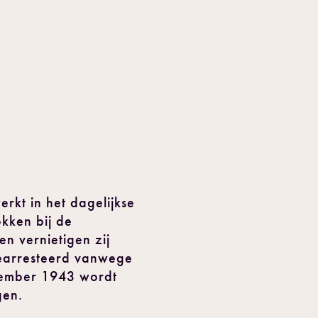
rkt in het dagelijkse
okken bij de
n vernietigen zij
gearresteerd vanwege
ptember 1943 wordt
gen.