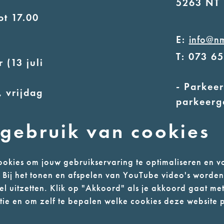
5263 NT 
ot 17.00
E:
info@n
T: 073 6
 (13 juli
- Parkeer
 vrijdag
parkeerg
- Alleen
uur
gebruik van cookies
ot 17.00
okies om jouw gebruikservaring te optimaliseren en v
n. Bij het tonen en afspelen van YouTube video's worde
l uitzetten. Klik op "Akkoord" als je akkoord gaat met
l
Colofon
ie en om zelf te bepalen welke cookies deze website p