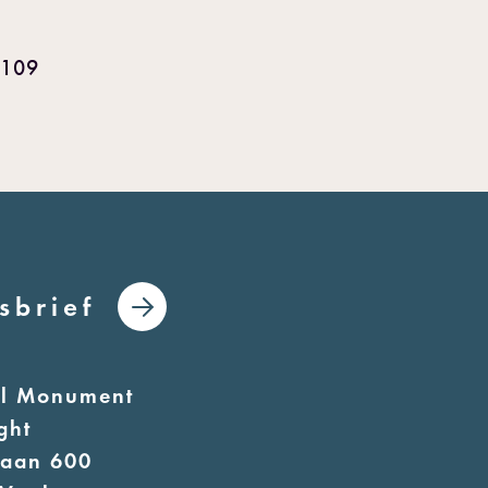
2109
sbrief
al Monument
ght
laan 600