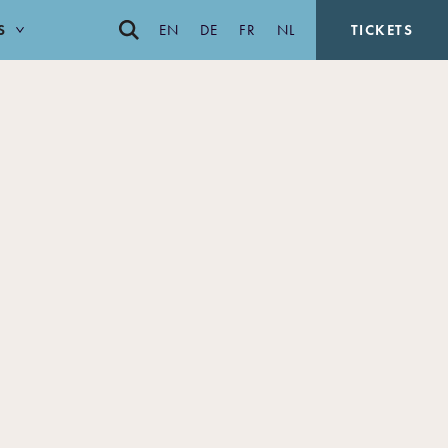
S
EN
DE
FR
NL
TICKETS