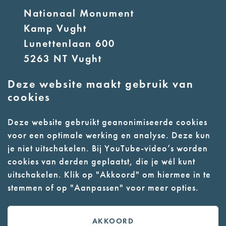
Nationaal Monument
Kamp Vught
Lunettenlaan 600
5263 NT Vught
Deze website maakt gebruik van
E:
info@nmkampvught.nl
cookies
T: 073 6566764
Deze website gebruikt geanonimiseerde cookies
voor een optimale werking en analyse. Deze kun
- Parkeer in de vakken of in de
je niet uitschakelen. Bij YouTube-video’s worden
parkeergarage (begane grond)
cookies van derden geplaatst, die je wél kunt
- Alleen geleidehonden
uitschakelen. Klik op "Akkoord" om hiermee in te
stemmen of op "Aanpassen" voor meer opties.
toegestaan
AKKOORD