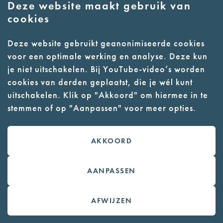
Deze website maakt gebruik van
E:
info@nmkampvught.nl
cookies
T: 073 6566764
Deze website gebruikt geanonimiseerde cookies
voor een optimale werking en analyse. Deze kun
- Parkeer in de vakken of in de
je niet uitschakelen. Bij YouTube-video’s worden
parkeergarage (begane grond)
cookies van derden geplaatst, die je wél kunt
- Alleen geleidehonden
uitschakelen. Klik op "Akkoord" om hiermee in te
stemmen of op "Aanpassen" voor meer opties.
toegestaan
AKKOORD
Contact
Webwinkel
AANPASSEN
Colofon
AFWIJZEN