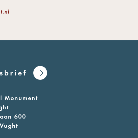
.nl
sbrief
al Monument
ght
laan 600
Vught