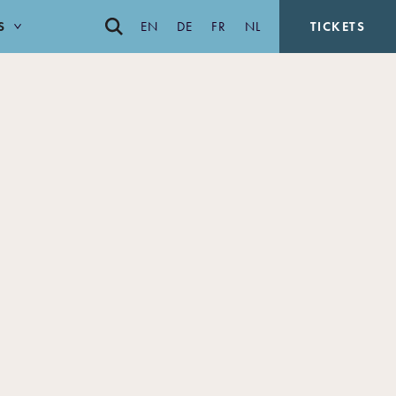
S
EN
DE
FR
NL
TICKETS