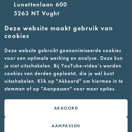
Lunettenlaan 600
5263 NT Vught
Deze website maakt gebruik van
E:
info@nmkampvught.nl
cookies
T: 073 6566764
Deze website gebruikt geanonimiseerde cookies
voor een optimale werking en analyse. Deze kun
- Parkeer in de vakken of in de
je niet uitschakelen. Bij YouTube-video’s worden
parkeergarage (begane grond)
cookies van derden geplaatst, die je wél kunt
- Alleen geleidehonden
uitschakelen. Klik op "Akkoord" om hiermee in te
stemmen of op "Aanpassen" voor meer opties.
toegestaan
AKKOORD
Contact
Webwinkel
AANPASSEN