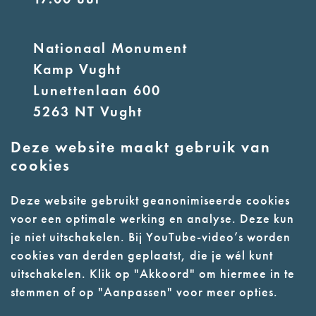
Nationaal Monument
Kamp Vught
Lunettenlaan 600
5263 NT Vught
Deze website maakt gebruik van
E:
info@nmkampvught.nl
cookies
T: 073 6566764
Deze website gebruikt geanonimiseerde cookies
voor een optimale werking en analyse. Deze kun
- Parkeer in de vakken of in de
je niet uitschakelen. Bij YouTube-video’s worden
parkeergarage (begane grond)
cookies van derden geplaatst, die je wél kunt
- Alleen geleidehonden
uitschakelen. Klik op "Akkoord" om hiermee in te
stemmen of op "Aanpassen" voor meer opties.
toegestaan