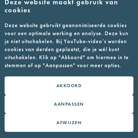
ook, dat we behoorden tot een
Deze website maakt gebruik van
verzetsgroep waarvan alle leden het
cookies
allerergste konden verwachten. Dat het in
aantocht was. En we konden er niet voor
Deze website gebruikt geanonimiseerde cookies
weglopen, niet vluchten voor het
voor een optimale werking en analyse. Deze kun
verraad. En toch leven en hoop en
je niet uitschakelen. Bij YouTube-video’s worden
verlangen koesteren of er niets zou
cookies van derden geplaatst, die je wél kunt
kunnen gebeuren.
uitschakelen. Klik op "Akkoord" om hiermee in te
En nu, Jan?
stemmen of op "Aanpassen" voor meer opties.
Ik beleef vandaag als het ware die dag.
En ik weet niet eens of het echt waar is,
AKKOORD
maar mijn verstand en gevoel zegt dat
het wel echt waar is. Waarom heb ik
vorig jaar voor het eerst op TV precies
AANPASSEN
gehoord wat Kotälla heeft uit gekuurd
tijdens die grootschalige mishandeling,
AFWIJZEN
waardoor jij ziek en/of gewond raakte
en volgens een smokkelbericht door