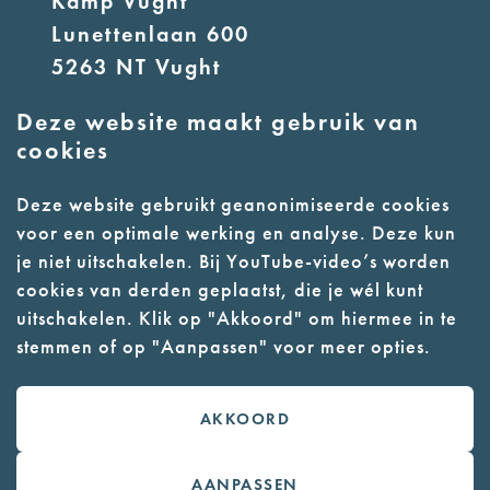
Kamp Vught
Lunettenlaan 600
5263 NT Vught
Deze website maakt gebruik van
E:
info@nmkampvught.nl
cookies
T: 073 6566764
Deze website gebruikt geanonimiseerde cookies
voor een optimale werking en analyse. Deze kun
- Parkeer in de vakken of in de
je niet uitschakelen. Bij YouTube-video’s worden
parkeergarage (begane grond)
cookies van derden geplaatst, die je wél kunt
- Alleen geleidehonden
uitschakelen. Klik op "Akkoord" om hiermee in te
stemmen of op "Aanpassen" voor meer opties.
toegestaan
AKKOORD
Contact
Webwinkel
AANPASSEN