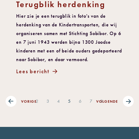
Terugblik herdenking
Hier zie je een terugblik in foto's van de
herdenking van de Kindertransporten, die wij
organiseren samen met Stichting Sobibor. Op 6
en 7 juni 1943 werden bijna 1300 Joodse
kinderen met een of beide ouders gedeporteerd
naar Sobibor, en daar vermoord.
Lees bericht
2
3
4
5
6
7
8
VORIGE
VOLGENDE