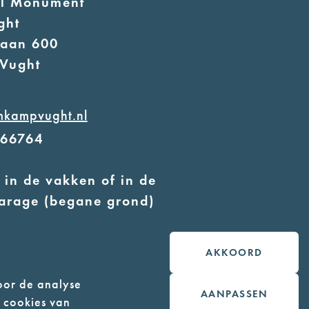
al Monument
ght
laan 600
Vught
mkampvught.nl
566764
 in de vakken of in de
arage (begane grond)
 geleidehonden toegestaan
AKKOORD
oor de analyse
AANPASSEN
n cookies van