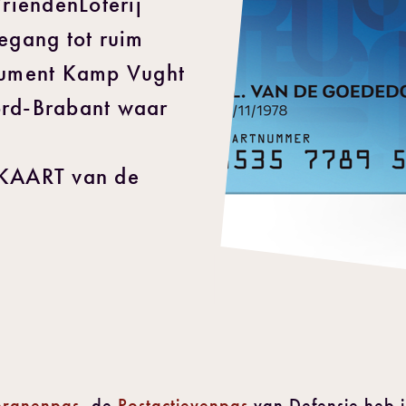
riendenLoterij
oegang tot ruim
ument Kamp Vught
ord-Brabant waar
-KAART van de
eranenpas
, de
Postactievenpas
van Defensie heb je