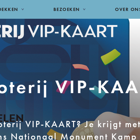
DEKKEN
BEZOEKEN
OVER ON
oterij VIP-KA
terij VIP-KAART? Je krijgt me
t ons Nationaal Monument Kamp