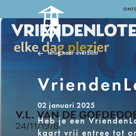
ONT
terug naar overzicht
VriendenL
02 januari 2025
Heb je een VriendenLo
kaart vrij entree to