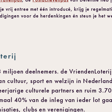
e vrij entree met één introducé, krijg je regelmat
tnodigingen voor de herdenkingen én steun je het w
terij
,3 miljoen deelnemers. de VriendenLoteri
n cultuur, sport en welzijn in Nederlan
eerjarige culturele partners en ruim 3.
maal 40% van de inleg van ieder lot gaa
saties, clubs en verenigingen.