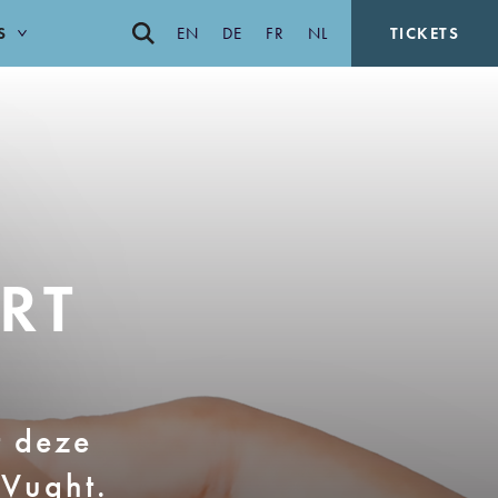
S
EN
DE
FR
NL
TICKETS
ART
t deze
 Vught.