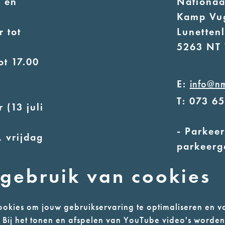
 en
Nationa
Kamp Vu
 tot
Lunetten
5263 NT 
ot 17.00
E:
info@n
T: 073 6
 (13 juli
- Parkeer
 vrijdag
parkeerg
- Alleen
uur
gebruik van cookies
ot 17.00
okies om jouw gebruikservaring te optimaliseren en v
n. Bij het tonen en afspelen van YouTube video's worde