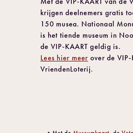
Met de VIP-KAART van de V
krijgen deelnemers gratis t
150 musea. Nationaal Mon
is het tiende museum in No
de VIP-KAART geldig is.
Lees hier meer
over de VIP
VriendenLoterij.
Met de
Museumkaart
, de
Vet