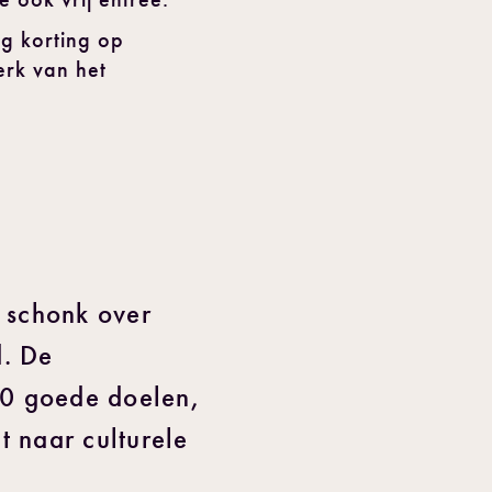
ig korting op
erk van het
j schonk over
d. De
700 goede doelen,
t naar culturele