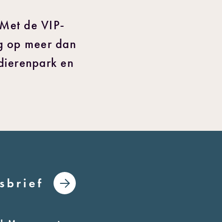
 Met de VIP-
ng op meer dan
dierenpark en
sbrief