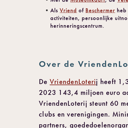
Als
Vriend
of
Beschermer
heb j
activiteiten, persoonlijke ui
herinneringscentrum.
Over de VriendenLo
De
VriendenLoteri
j heeft 1
2023 143,4 miljoen euro aa
VriendenLoterij steunt 60 m
clubs en verenigingen. Mini
partners, goededoelenorgani