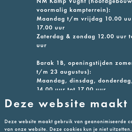
NM Kamp Vught (hoofdgebouw
voormalig kampterrein):
Maandag t/m vrijdag 10.00 uur
17.00 uur
Zaterdag & zondag 12.00 uur t
uur
Barak 1B, openingstijden zomer
t/m 23 augustus):
Maandag, dinsdag, donderdag,
14.00 uur tot 17.00 uur
Woensdag 12.00 uur tot 17.00 
Deze website maakt 
Zaterdag & zondag 13.00 uur t
uur
Deze website maakt gebruik van geanonimiseerde co
van onze website. Deze cookies kun je niet uitzette