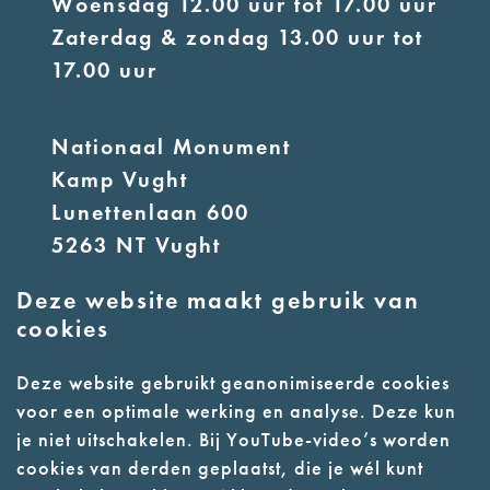
Woensdag 12.00 uur tot 17.00 uur
Zaterdag & zondag 13.00 uur tot
17.00 uur
Nationaal Monument
Kamp Vught
Lunettenlaan 600
5263 NT Vught
Deze website maakt gebruik van
E:
info@nmkampvught.nl
cookies
T: 073 6566764
Deze website gebruikt geanonimiseerde cookies
voor een optimale werking en analyse. Deze kun
- Parkeer in de vakken of in de
je niet uitschakelen. Bij YouTube-video’s worden
parkeergarage (begane grond)
cookies van derden geplaatst, die je wél kunt