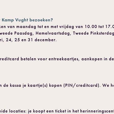
t Kamp Vught bezoeken?
ken van maandag tot en met vrijdag van 10.00 tot 17.
Tweede Paasdag, Hemelvaartsdag, Tweede Pinksterda
ari, 24, 25 en 31 december.
creditcard betalen voor entreekaartjes, aankopen in d
n de kassa je kaartje(s) kopen (PIN/creditcard). We 
beide locaties: je koopt een ticket in het herinneringsc