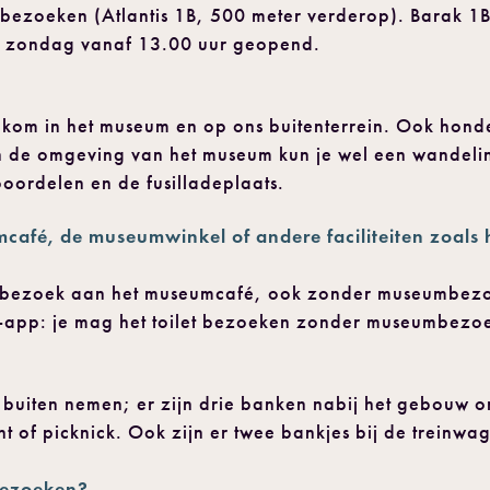
bezoeken (Atlantis 1B, 500 meter verderop). Barak 1
n zondag vanaf 13.00 uur geopend.
lkom in het museum en op ons buitenterrein. Ook honde
In de omgeving van het museum kun je wel een wandel
oordelen en de fusilladeplaats.
afé, de museumwinkel of andere faciliteiten zoals he
en bezoek aan het museumcafé, ook zonder museumbez
-app: je mag het toilet bezoeken zonder museumbezo
 buiten nemen; er zijn drie banken nabij het gebouw om 
ht of picknick. Ook zijn er twee bankjes bij de treinwa
bezoeken?