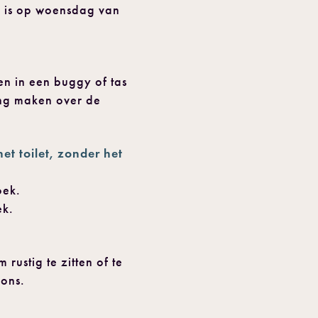
B is op woensdag van
n in een buggy of tas
ing maken over de
t toilet, zonder het
oek.
ek.
rustig te zitten of te
gons.