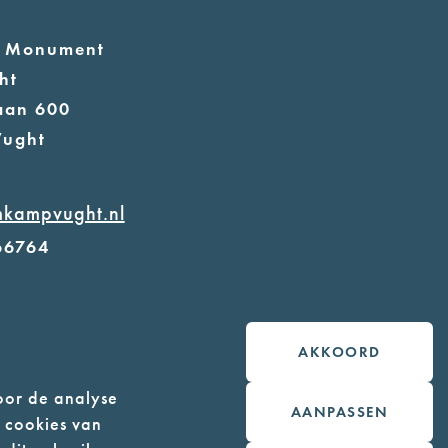
l Monument
ht
aan 600
Vught
mkampvught.nl
66764
in de vakken of in de
rage (begane grond)
AKKOORD
geleidehonden toegestaan
oor de analyse
AANPASSEN
n cookies van