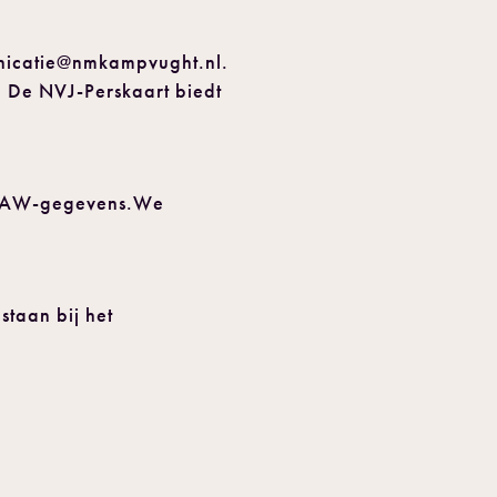
municatie@nmkampvught.nl.
t. De NVJ-Perskaart biedt
e NAW-gegevens.We
staan bij het