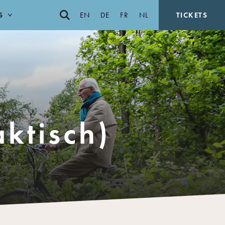
S
EN
DE
FR
NL
TICKETS
ktisch)