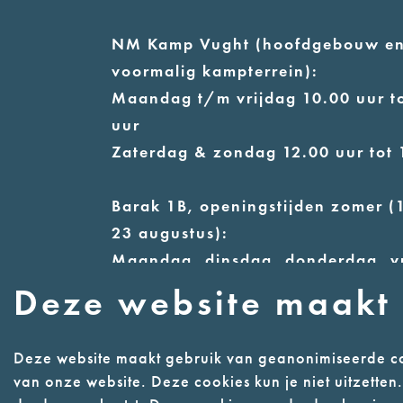
NM Kamp Vught (hoofdgebouw e
voormalig kampterrein):
Maandag t/m vrijdag 10.00 uur to
uur
Zaterdag & zondag 12.00 uur tot 
Barak 1B, openingstijden zomer (1
23 augustus):
Maandag, dinsdag, donderdag, v
14.00 uur tot 17.00 uur
Deze website maakt 
Woensdag 12.00 uur tot 17.00 uur
Zaterdag & zondag 13.00 uur tot 
Deze website maakt gebruik van geanonimiseerde co
van onze website. Deze cookies kun je niet uitzette