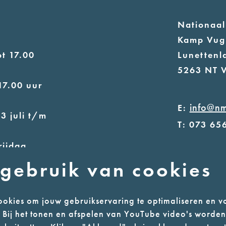
n
Nationaa
Kamp Vug
t 17.00
Lunettenl
5263 NT 
17.00 uur
info@n
E:
3 juli t/m
T: 073 65
rijdag
- Parkeer 
gebruik van cookies
parkeerga
- Alleen 
17.00 uur
okies om jouw gebruikservaring te optimaliseren en v
n. Bij het tonen en afspelen van YouTube video's worde