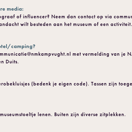
ere media:
fotograaf of influencer? Neem dan contact op via com
aandacht wilt besteden aan het museum of een activitei
hotel/camping?
a communicatie@nmkampvught.nl met vermelding van j
n Duits.
robekluisjes (bedenk je eigen code). Tassen zijn toege
useumstoeltje lenen. Buiten zijn diverse zitplekken.