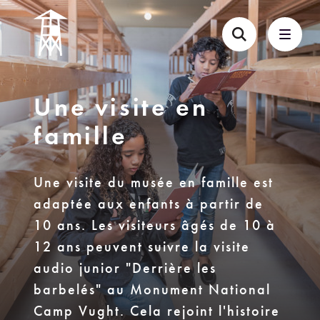
Une visite en
famille
Une visite du musée en famille est
adaptée aux enfants à partir de
10 ans. Les visiteurs âgés de 10 à
12 ans peuvent suivre la visite
audio junior "Derrière les
barbelés" au Monument National
Camp Vught. Cela rejoint l'histoire