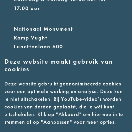
17.00 uur
Nationaal Monument
Kamp Vught
Lunettenlaan 600
5263 NT Vught
Deze website maakt gebruik van
cookies
info@nmkampvught.nl
E:
Deze website gebruikt geanonimiseerde cookies
T: 073 6566764
voor een optimale werking en analyse. Deze kun
je niet uitschakelen. Bij YouTube-video’s worden
- Parkeer in de vakken of in de
cookies van derden geplaatst, die je wél kunt
parkeergarage (begane grond)
uitschakelen. Klik op "Akkoord" om hiermee in te
stemmen of op "Aanpassen" voor meer opties.
- Alleen geleidehonden toegestaan