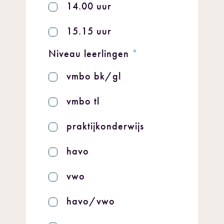
14.00 uur
15.15 uur
Niveau leerlingen
*
vmbo bk/gl
vmbo tl
praktijkonderwijs
havo
vwo
havo/vwo