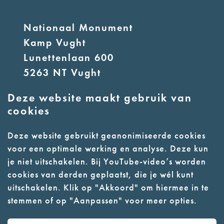
Nationaal Monument
Kamp Vught
Lunettenlaan 600
5263 NT Vught
Deze website maakt gebruik van
E:
info@nmkampvught.nl
cookies
T: 073 6566764
Deze website gebruikt geanonimiseerde cookies
voor een optimale werking en analyse. Deze kun
- Parkeer in de vakken of in de
je niet uitschakelen. Bij YouTube-video’s worden
parkeergarage (begane grond)
cookies van derden geplaatst, die je wél kunt
- Alleen geleidehonden
uitschakelen. Klik op "Akkoord" om hiermee in te
stemmen of op "Aanpassen" voor meer opties.
toegestaan