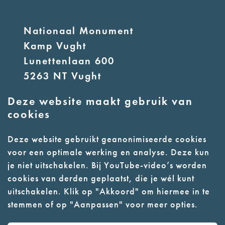
Nationaal Monument
Kamp Vught
Lunettenlaan 600
5263 NT Vught
Deze website maakt gebruik van
E:
info@nmkampvught.nl
cookies
T: 073 6566764
Deze website gebruikt geanonimiseerde cookies
voor een optimale werking en analyse. Deze kun
- Parkeer in de vakken of in de
je niet uitschakelen. Bij YouTube-video’s worden
parkeergarage (begane grond)
cookies van derden geplaatst, die je wél kunt
- Alleen geleidehonden
uitschakelen. Klik op "Akkoord" om hiermee in te
stemmen of op "Aanpassen" voor meer opties.
toegestaan