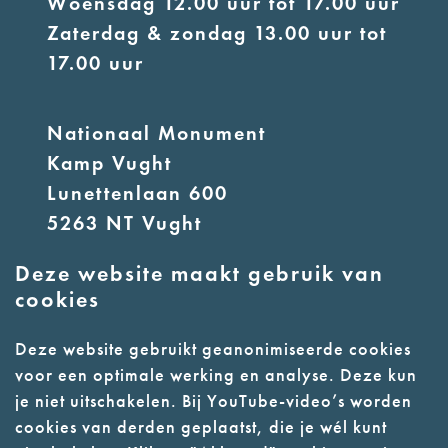
Woensdag 12.00 uur tot 17.00 uur
Zaterdag & zondag 13.00 uur tot
17.00 uur
Nationaal Monument
Kamp Vught
Lunettenlaan 600
5263 NT Vught
Deze website maakt gebruik van
E:
info@nmkampvught.nl
cookies
T: 073 6566764
Deze website gebruikt geanonimiseerde cookies
voor een optimale werking en analyse. Deze kun
- Parkeer in de vakken of in de
je niet uitschakelen. Bij YouTube-video’s worden
parkeergarage (begane grond)
cookies van derden geplaatst, die je wél kunt