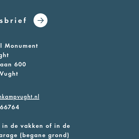
sbrief
al Monument
ght
laan 600
Vught
mkampvught.nl
566764
 in de vakken of in de
arage (begane grond)