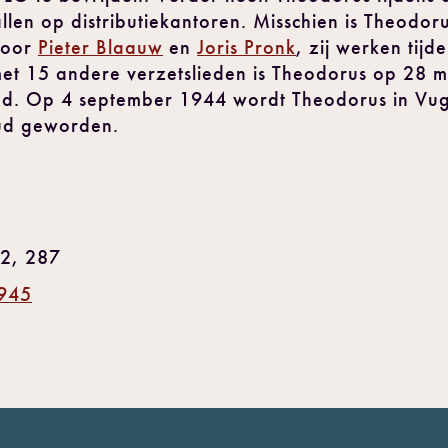
vallen op distributiekantoren. Misschien is Theodo
door
Pieter Blaauw
en
Joris Pronk
, zij werken tij
t 15 andere verzetslieden is Theodorus op 28 
ad. Op 4 september 1944 wordt Theodorus in Vug
 oud geworden.
32, 287
1945