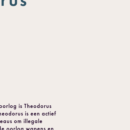
oorlog is Theodorus
eodorus is een actief
reaus om illegale
 de oorlog wapens en