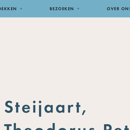
DEKKEN
BEZOEKEN
OVER ON
Steijaart,
Theodorus Pet