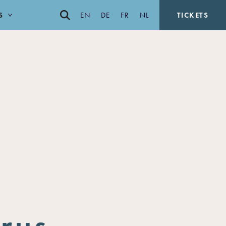
S
EN
DE
FR
NL
TICKETS
rus