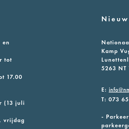
Nieuw
 en
Nationa
Kamp Vu
 tot
Lunetten
5263 NT 
ot 17.00
E:
info@n
T: 073 6
 (13 juli
- Parkeer
 vrijdag
parkeerg