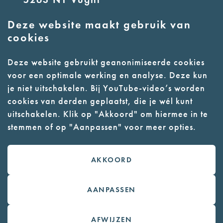
Deze website maakt gebruik van
E:
info@nmkampvught.nl
cookies
T: 073 6566764
Deze website gebruikt geanonimiseerde cookies
voor een optimale werking en analyse. Deze kun
- Parkeer in de vakken of in de
je niet uitschakelen. Bij YouTube-video’s worden
parkeergarage (begane grond)
cookies van derden geplaatst, die je wél kunt
- Alleen geleidehonden
uitschakelen. Klik op "Akkoord" om hiermee in te
stemmen of op "Aanpassen" voor meer opties.
toegestaan
AKKOORD
Contact
Webwinkel
AANPASSEN
Colofon
AFWIJZEN