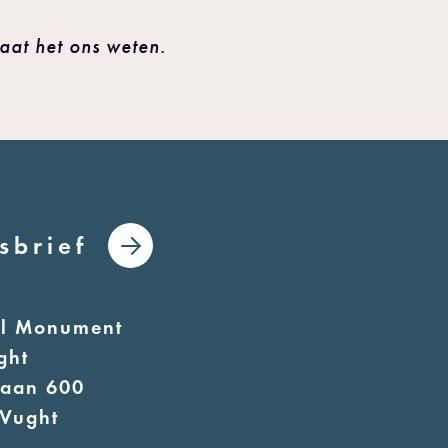
aat het ons weten.
sbrief
al Monument
ght
laan 600
Vught