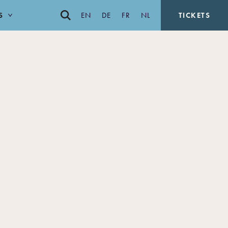
S
EN
DE
FR
NL
TICKETS