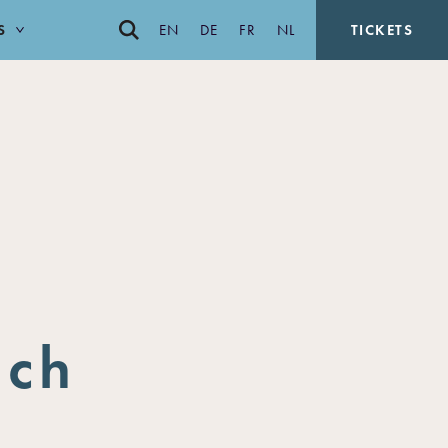
S
EN
DE
FR
NL
TICKETS
ich