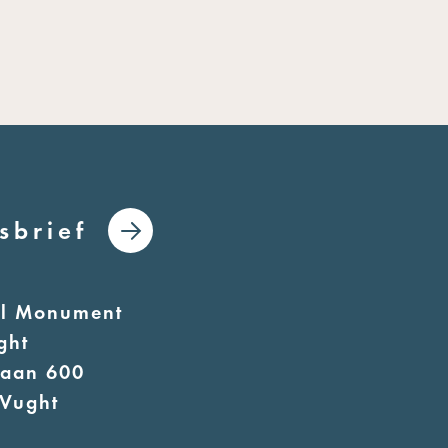
sbrief
al Monument
ght
laan 600
Vught