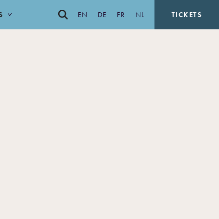
S
EN
DE
FR
NL
TICKETS