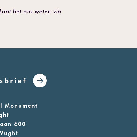
aat het ons weten via
sbrief
al Monument
ght
laan 600
Vught