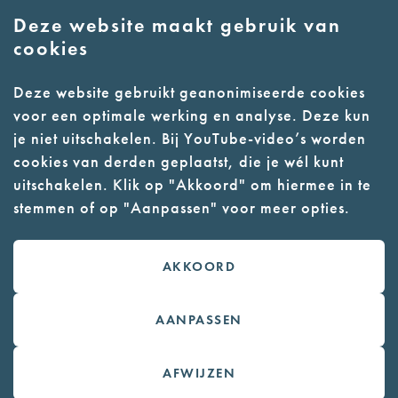
Deze website maakt gebruik van
E:
info@nmkampvught.nl
cookies
T: 073 6566764
Deze website gebruikt geanonimiseerde cookies
voor een optimale werking en analyse. Deze kun
- Parkeer in de vakken of in de
je niet uitschakelen. Bij YouTube-video’s worden
parkeergarage (begane grond)
cookies van derden geplaatst, die je wél kunt
- Alleen geleidehonden
uitschakelen. Klik op "Akkoord" om hiermee in te
stemmen of op "Aanpassen" voor meer opties.
toegestaan
AKKOORD
Contact
Webwinkel
AANPASSEN
Colofon
AFWIJZEN