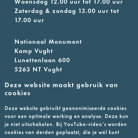
Woensdag 12.00 uur tot 17.00 uur
Zaterdag & zondag 13.00 uur tot
17.00 uur
Nationaal Monument
Kamp Vught
Lunettenlaan 600
5263 NT Vught
Deze website maakt gebruik van
E:
info@nmkampvught.nl
cookies
T: 073 6566764
Deze website gebruikt geanonimiseerde cookies
voor een optimale werking en analyse. Deze kun
- Parkeer in de vakken of in de
je niet uitschakelen. Bij YouTube-video’s worden
parkeergarage (begane grond)
cookies van derden geplaatst, die je wél kunt