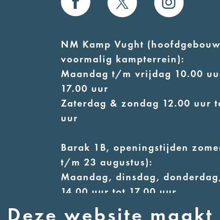
NM Kamp Vught (hoofdgebouw
voormalig kampterrein):
Maandag t/m vrijdag 10.00 uur
17.00 uur
Zaterdag & zondag 12.00 uur t
uur
Barak 1B, openingstijden zomer
t/m 23 augustus):
Maandag, dinsdag, donderdag,
14.00 uur tot 17.00 uur
Woensdag 12.00 uur tot 17.00 
Deze website maakt 