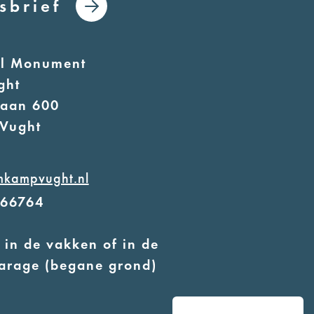
sbrief
al Monument
ght
laan 600
Vught
mkampvught.nl
566764
 in de vakken of in de
arage (begane grond)
 geleidehonden toegestaan