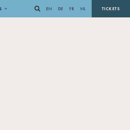
S
EN
DE
FR
NL
TICKETS