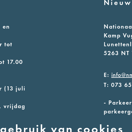
Nieuw
 en
Nationa
Kamp Vu
 tot
Lunetten
5263 NT 
ot 17.00
E:
info@n
T: 073 6
 (13 juli
- Parkeer
 vrijdag
parkeerg
- Alleen
uur
gebruik van cookies