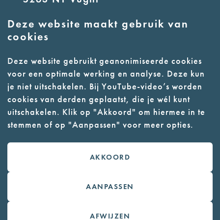
Deze website maakt gebruik van
E:
info@nmkampvught.nl
cookies
T: 073 6566764
Deze website gebruikt geanonimiseerde cookies
voor een optimale werking en analyse. Deze kun
- Parkeer in de vakken of in de
je niet uitschakelen. Bij YouTube-video’s worden
parkeergarage (begane grond)
cookies van derden geplaatst, die je wél kunt
- Alleen geleidehonden
uitschakelen. Klik op "Akkoord" om hiermee in te
stemmen of op "Aanpassen" voor meer opties.
toegestaan
AKKOORD
Contact
Webwinkel
AANPASSEN
Colofon
AFWIJZEN