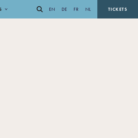
S
EN
DE
FR
NL
TICKETS