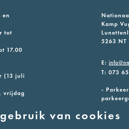
 en
Nationa
Kamp Vu
 tot
Lunetten
5263 NT 
ot 17.00
E:
info@n
T: 073 6
 (13 juli
- Parkeer
 vrijdag
parkeerg
- Alleen
uur
gebruik van cookies
ot 17.00