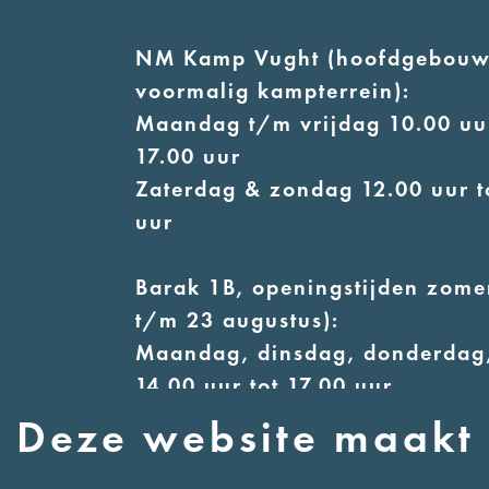
NM Kamp Vught (hoofdgebouw
voormalig kampterrein):
Maandag t/m vrijdag 10.00 uur
17.00 uur
Zaterdag & zondag 12.00 uur t
uur
Barak 1B, openingstijden zomer
t/m 23 augustus):
Maandag, dinsdag, donderdag,
14.00 uur tot 17.00 uur
Woensdag 12.00 uur tot 17.00 
Deze website maakt 
Zaterdag & zondag 13.00 uur t
uur