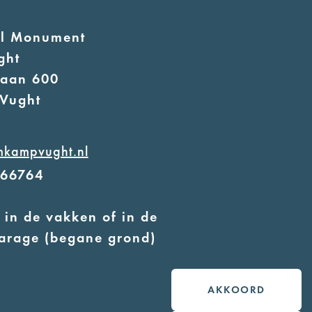
al Monument
ght
laan 600
Vught
mkampvught.nl
566764
 in de vakken of in de
arage (begane grond)
 geleidehonden toegestaan
AKKOORD