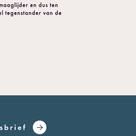
s maaglijder en dus ten
fel tegenstander van de
sbrief