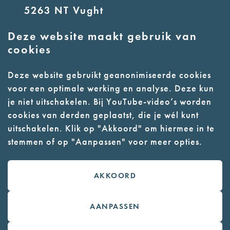
5263 NT Vught
Deze website maakt gebruik van
E:
info@nmkampvught.nl
cookies
T: 073 6566764
Deze website gebruikt geanonimiseerde cookies
voor een optimale werking en analyse. Deze kun
- Parkeer in de vakken of in de
je niet uitschakelen. Bij YouTube-video’s worden
parkeergarage (begane grond)
cookies van derden geplaatst, die je wél kunt
- Alleen geleidehonden
uitschakelen. Klik op "Akkoord" om hiermee in te
stemmen of op "Aanpassen" voor meer opties.
toegestaan
AKKOORD
Contact
Webwinkel
AANPASSEN
Colofon