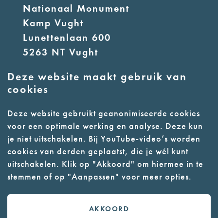
Nationaal Monument
Kamp Vught
Lunettenlaan 600
5263 NT Vught
Deze website maakt gebruik van
E:
info@nmkampvught.nl
cookies
T: 073 6566764
Deze website gebruikt geanonimiseerde cookies
voor een optimale werking en analyse. Deze kun
- Parkeer in de vakken of in de
je niet uitschakelen. Bij YouTube-video’s worden
parkeergarage (begane grond)
cookies van derden geplaatst, die je wél kunt
- Alleen geleidehonden
uitschakelen. Klik op "Akkoord" om hiermee in te
stemmen of op "Aanpassen" voor meer opties.
toegestaan
AKKOORD
Contact