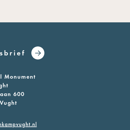
sbrief
al Monument
ght
laan 600
Vught
mkampvught.nl