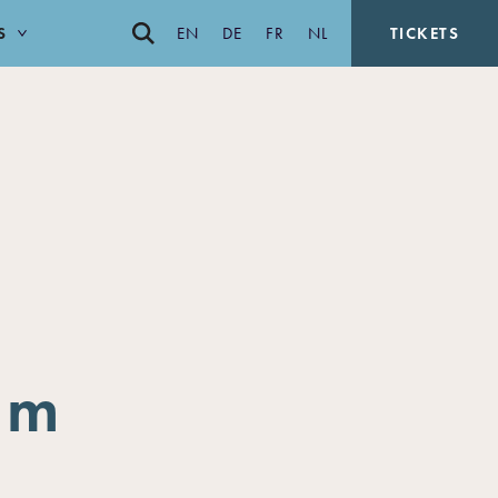
S
EN
DE
FR
NL
TICKETS
lm