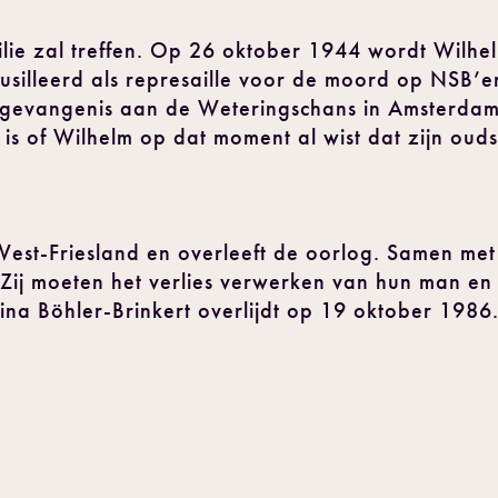
milie zal treffen. Op 26 oktober 1944 wordt Wilh
fusilleerd als represaille voor de moord op NSB’e
e gevangenis aan de Weteringschans in Amsterdam
s of Wilhelm op dat moment al wist dat zijn oud
in West-Friesland en overleeft de oorlog. Samen me
Zij moeten het verlies verwerken van hun man en
na Böhler-Brinkert overlijdt op 19 oktober 1986