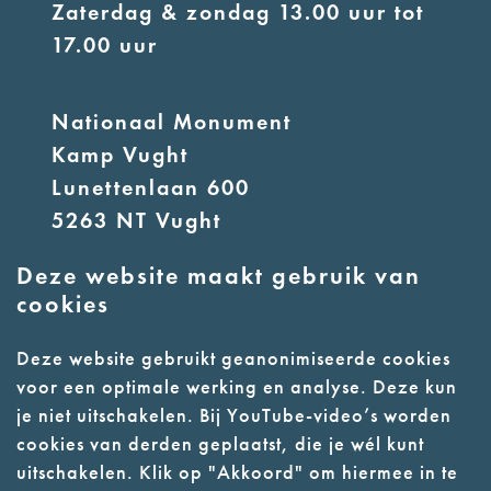
Zaterdag & zondag 13.00 uur tot
17.00 uur
Nationaal Monument
Kamp Vught
Lunettenlaan 600
5263 NT Vught
Deze website maakt gebruik van
E:
info@nmkampvught.nl
cookies
T: 073 6566764
Deze website gebruikt geanonimiseerde cookies
voor een optimale werking en analyse. Deze kun
- Parkeer in de vakken of in de
je niet uitschakelen. Bij YouTube-video’s worden
parkeergarage (begane grond)
cookies van derden geplaatst, die je wél kunt
- Alleen geleidehonden
uitschakelen. Klik op "Akkoord" om hiermee in te