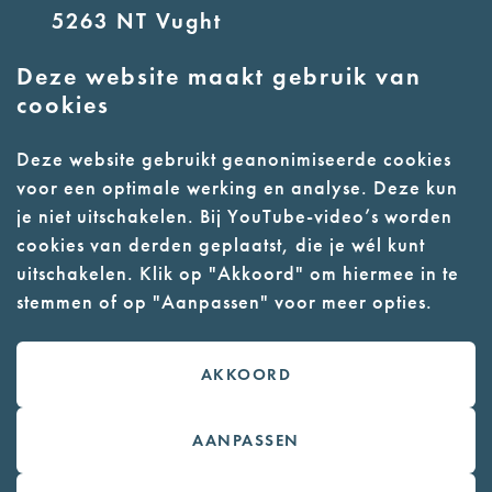
5263 NT Vught
Deze website maakt gebruik van
E:
info@nmkampvught.nl
cookies
T: 073 6566764
Deze website gebruikt geanonimiseerde cookies
voor een optimale werking en analyse. Deze kun
- Parkeer in de vakken of in de
je niet uitschakelen. Bij YouTube-video’s worden
parkeergarage (begane grond)
cookies van derden geplaatst, die je wél kunt
- Alleen geleidehonden
uitschakelen. Klik op "Akkoord" om hiermee in te
stemmen of op "Aanpassen" voor meer opties.
toegestaan
AKKOORD
Contact
Webwinkel
AANPASSEN
Colofon