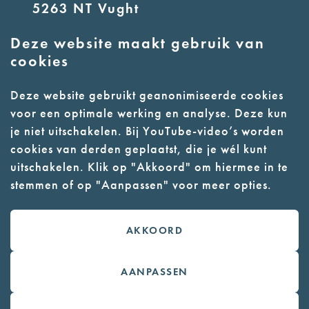
5263 NT Vught
Deze website maakt gebruik van
E:
info@nmkampvught.nl
cookies
T: 073 6566764
Deze website gebruikt geanonimiseerde cookies
voor een optimale werking en analyse. Deze kun
- Parkeer in de vakken of in de
je niet uitschakelen. Bij YouTube-video’s worden
parkeergarage (begane grond)
cookies van derden geplaatst, die je wél kunt
- Alleen geleidehonden
uitschakelen. Klik op "Akkoord" om hiermee in te
stemmen of op "Aanpassen" voor meer opties.
toegestaan
AKKOORD
Contact
Webwinkel
AANPASSEN
Colofon