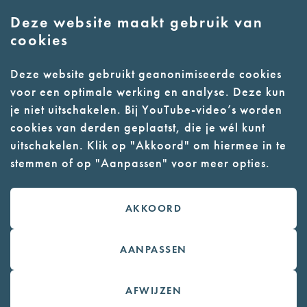
Deze website maakt gebruik van
E:
info@nmkampvught.nl
cookies
T: 073 6566764
Deze website gebruikt geanonimiseerde cookies
voor een optimale werking en analyse. Deze kun
- Parkeer in de vakken of in de
je niet uitschakelen. Bij YouTube-video’s worden
parkeergarage (begane grond)
cookies van derden geplaatst, die je wél kunt
- Alleen geleidehonden
uitschakelen. Klik op "Akkoord" om hiermee in te
stemmen of op "Aanpassen" voor meer opties.
toegestaan
AKKOORD
Contact
Webwinkel
AANPASSEN
Colofon
AFWIJZEN