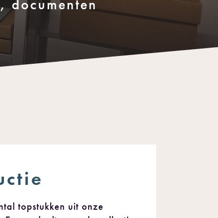
n, documenten
uctie
tal topstukken uit onze