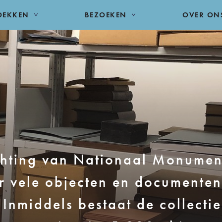
DEKKEN
BEZOEKEN
OVER ON
chting van Nationaal Monume
er vele objecten en documente
Inmiddels bestaat de collectie