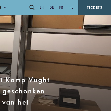
S
EN
DE
FR
NL
TICKETS
nt Kamp Vught
n geschonken
 van het