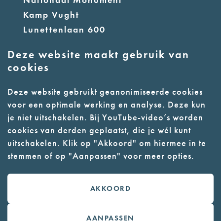
Kamp Vught
Lunettenlaan 600
5263 NT Vught
Deze website maakt gebruik van
cookies
info@nmkampvught.nl
E:
Deze website gebruikt geanonimiseerde cookies
T: 073 6566764
voor een optimale werking en analyse. Deze kun
je niet uitschakelen. Bij YouTube-video’s worden
- Parkeer in de vakken of in de
cookies van derden geplaatst, die je wél kunt
parkeergarage (begane grond)
uitschakelen. Klik op "Akkoord" om hiermee in te
stemmen of op "Aanpassen" voor meer opties.
- Alleen geleidehonden toegestaan
AKKOORD
Contact
Webwinkel
AANPASSEN